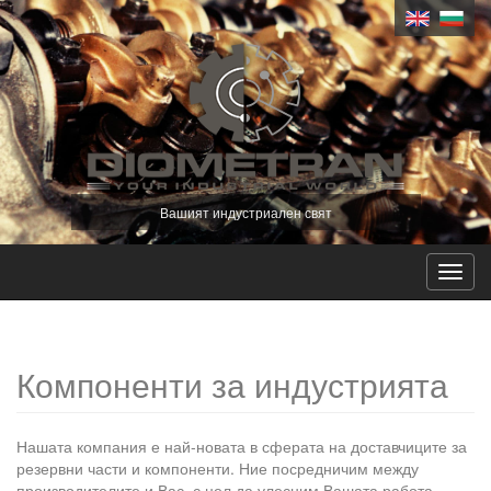
Вашият индустриален свят
Toggl
navig
Компоненти за индустрията
Нашата компания е най-новата в сферата на доставчиците за
резервни части и компоненти. Ние посредничим между
производителите и Вас, с цел да улесним Вашата работа.