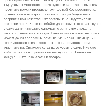
Търгуваме с множество производители като започнем с най-
прочутите немски производители, до най-безизвестните за
бранша азиатски марки. Ние сме готови да бъдем най-
добрият и най-качественият доставчик на индустриални
резервни части. Не се колебайте да се свържете с нас - нужно
е само да ни изпратите еднократно запитване с кода на
частта, от която имате нужда. Нашата гама е много широка -
можем да Ви предложим почти всички марки. Ниски цени и
точни доставки това е мотото, което ни представя пред
клиентите ни. Свържете се за да се уверите сами. Ние сме
амбициозни и се стремим към най-доброто. Познаваме
конкуренцията, познаваме и пазара.