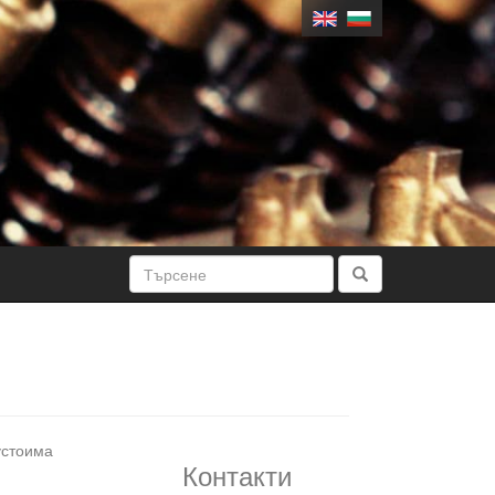
устоима
Контакти