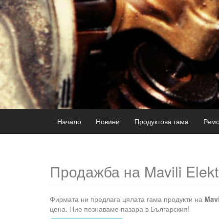
Начало
Новини
Продуктова гама
Ремо
Продажба на Mavili Elekt
Фирмата ни предлага цялата гама продукти на
Mavi
цена. Ние познаваме пазара в Българския!